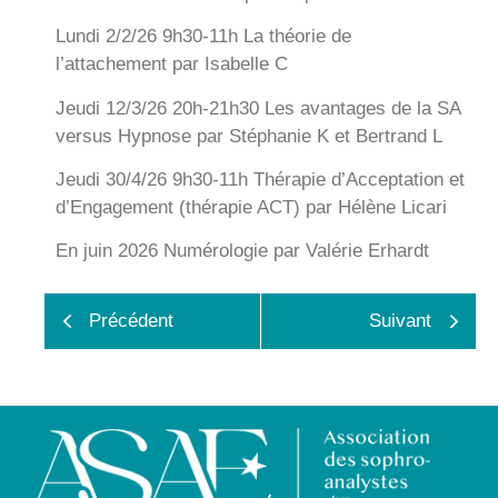
Lundi 2/2/26 9h30-11h
La théorie de
l’attachement
par Isabelle C
Jeudi 12/3/26 20h-21h30
Les avantages de la SA
versus Hypnose
par Stéphanie K et Bertrand L
Jeudi 30/4/26 9h30-11h
Thérapie d’Acceptation et
d’Engagement (thérapie ACT)
par Hélène Licari
En juin 2026
Numérologie
par Valérie Erhardt
Précédent
Suivant