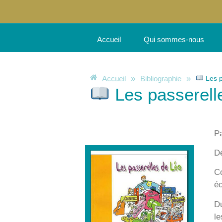
Accueil
Qui sommes-nous
»
»
Les p
Accueil
Bibliographie
Les passerell
Pa
Dé
Co
éc
Du
le