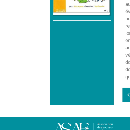
au
év
pe
re
lo
en
an
vé
do
do
qu