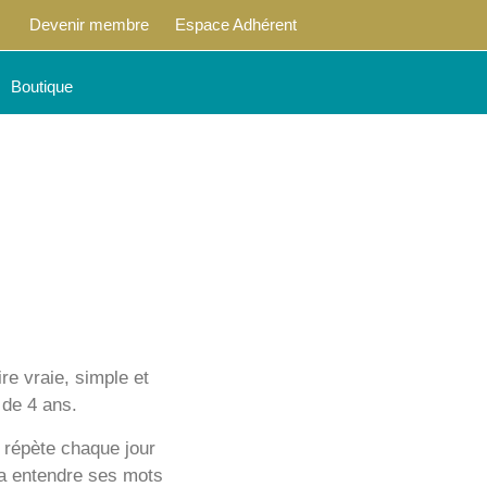
Devenir membre
Espace Adhérent
Boutique
re vraie, simple et
 de 4 ans.
l répète chaque jour
va entendre ses mots