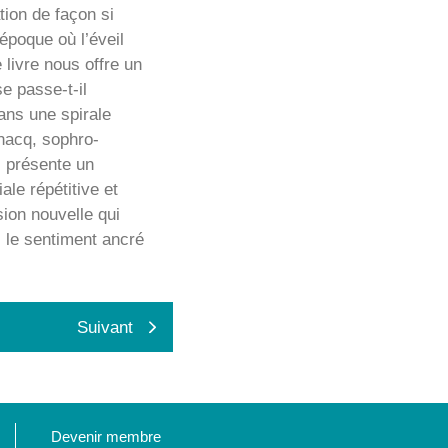
tion de façon si
époque où l’éveil
 livre nous offre un
e passe-t-il
ans une spirale
gnacq, sophro-
, présente un
iale répétitive et
ion nouvelle qui
c le sentiment ancré
Suivant
Devenir membre