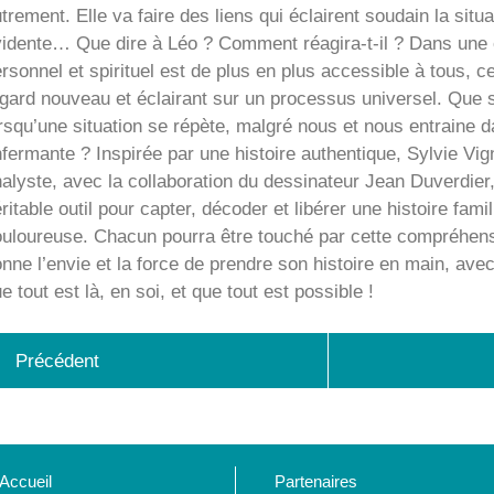
trement. Elle va faire des liens qui éclairent soudain la situa
idente… Que dire à Léo ? Comment réagira-t-il ? Dans une 
rsonnel et spirituel est de plus en plus accessible à tous, ce
gard nouveau et éclairant sur un processus universel. Que s
rsqu’une situation se répète, malgré nous et nous entraine d
fermante ? Inspirée par une histoire authentique, Sylvie Vi
alyste, avec la collaboration du dessinateur Jean Duverdier
ritable outil pour capter, décoder et libérer une histoire famil
uloureuse. Chacun pourra être touché par cette compréhens
nne l’envie et la force de prendre son histoire en main, ave
e tout est là, en soi, et que tout est possible !
Précédent
Accueil
Partenaires