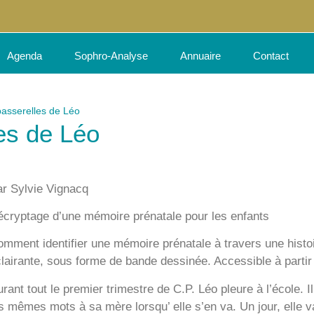
Agenda
Sophro-Analyse
Annuaire
Contact
asserelles de Léo
es de Léo
r Sylvie Vignacq
cryptage d’une mémoire prénatale pour les enfants
mment identifier une mémoire prénatale à travers une histoi
lairante, sous forme de bande dessinée. Accessible à partir
rant tout le premier trimestre de C.P. Léo pleure à l’école. I
s mêmes mots à sa mère lorsqu’ elle s’en va. Un jour, elle 